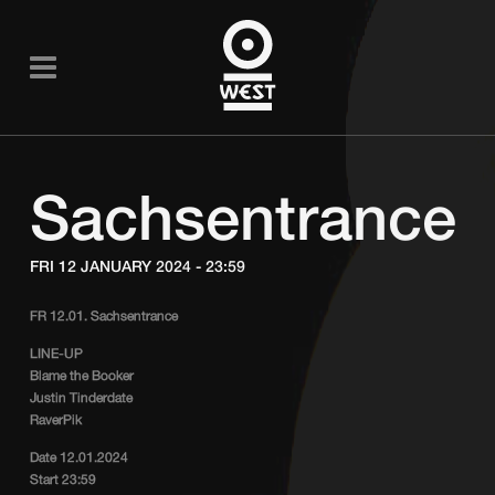
Sachsentrance
FRI 12 JANUARY 2024 - 23:59
FR 12.01. Sachsentrance
LINE-UP
Blame the Booker
Justin Tinderdate
RaverPik
Date 12.01.2024
Start 23:59