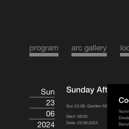
program
arc gallery
lo
Sunday Afterhour
Sun
Co
23
Sun 23.06. Garden Afterhour with 
06
Techn
Start: 08:00
Einst
2024
Date: 23.06.2024
Benut