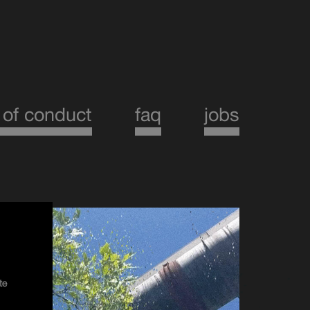
 of conduct
faq
jobs
te