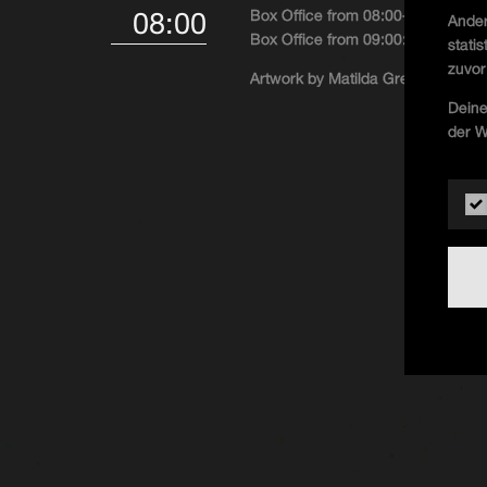
08:00
Box Office from 08:00-09:00: 5 €
Ander
Box Office from 09:00: 8 €
stati
zuvor
Artwork by Matilda Greiner
Deine
der W