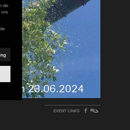
m die
u uns
ile
ing
EVENT LINKS