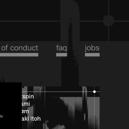
 of conduct
faq
jobs
te