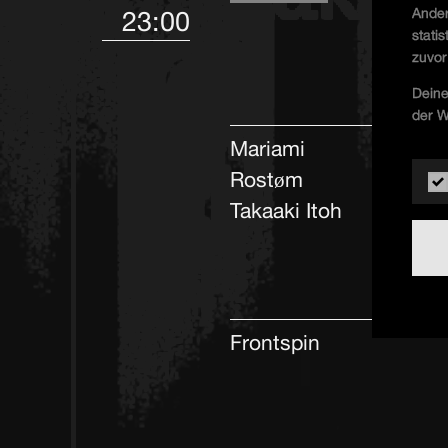
Ander
23:00
stati
zuvor
Deine
der W
Mariami
Rostøm
Takaaki Itoh
Frontspin