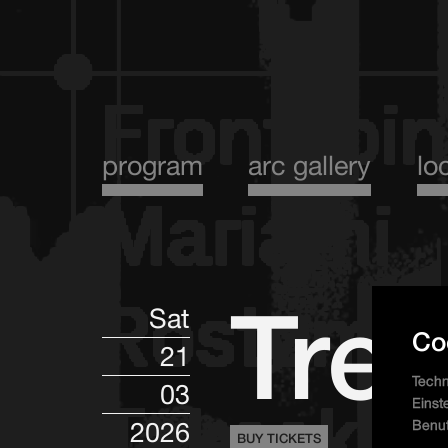
program
arc gallery
lo
Tre
Sat
Co
21
Techn
03
Einst
2026
Benut
BUY TICKETS