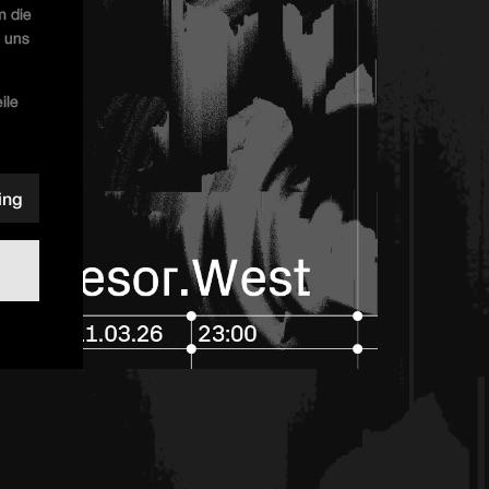
m die
u uns
ile
ing