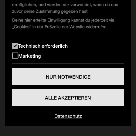
Modular Systems
ermöglichen, und werden nur verwendet, wenn du uns
Artefakt
zuvor deine Zustimmung gegeben hast.
04:00 - 06:00
Deine hier erteilte Einwilligung kannst du jederzeit via
Esther Duijn
„Cookies“ in der Fußzeile der Website widerrufen.
Another Earth
Technisch erforderlich
UFO Floor
Marketing
23:00 - 03:00
NUR NOTWENDIGE
Marcus Sur
Noir Music, Highgrade Rec.
03:00 - 06:00
ALLE AKZEPTIEREN
Leonie Savalas
DIANA
Datenschutz