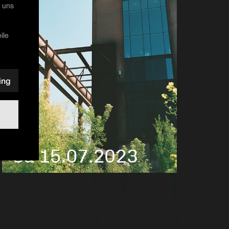
u uns
ile
ing