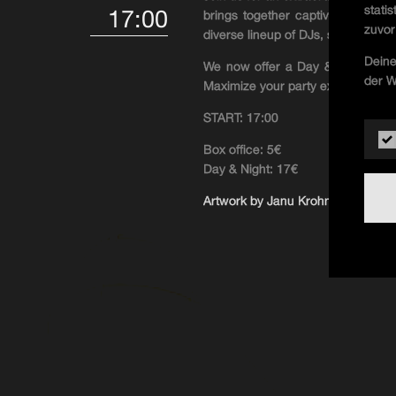
stati
17:00
brings together captivating musi
zuvor
diverse lineup of DJs, starting wi
Deine
We now offer a Day & Night Ticke
der W
Maximize your party experience wit
START: 17:00
Box office: 5€
Day & Night: 17€
Artwork by Janu Krohm