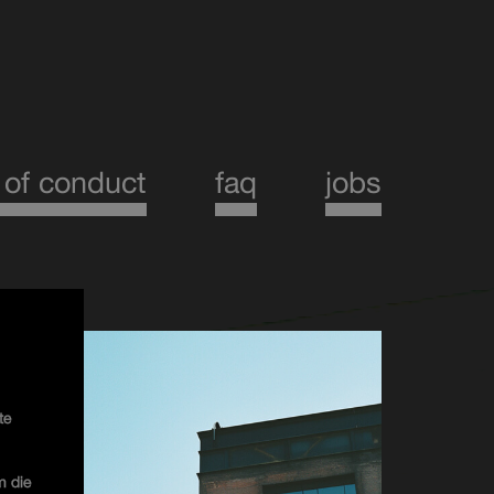
 of conduct
faq
jobs
te
m die