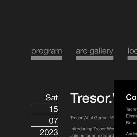
program
arc gallery
lo
Tresor.We
Co
Sat
15
Techn
Einst
Tresor.West Garten 15.07.2023 
07
Benut
Introducing Tresor West Garten: T
2023
Ander
Join us for an extraordinary outdo