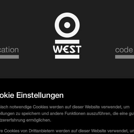
cation
code
st Garten w/ Medea
okie Einstellungen
isch notwendige Cookies werden auf dieser Website verwendet, um
ellungen zu speichern und andere Funktionen auszuführen, die eine gu
w/ @medea__music
zererfahrung ermöglichen.
he Ultimate Daytime Party Series:
e Cookies von Drittanbietern werden auf dieser Website verwendet, u
or experience before our regular club nights. Tresor.West Garten