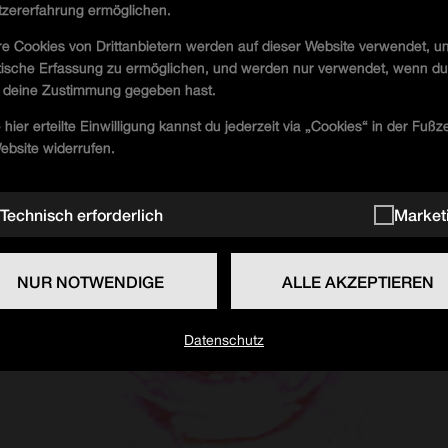
zererfahrung ermöglichen.
e Cookies von Drittanbietern werden auf dieser Website verwendet, u
stische Erfassung zu ermöglichen, und werden nur verwendet, wenn d
 deine Zustimmung gegeben hast.
 hier erteilte Einwilligung kannst du jederzeit via „Cookies“ in der Fußze
ebsite widerrufen.
resorwest-klubnacht-36/
Technisch erforderlich
Market
NUR NOTWENDIGE
ALLE AKZEPTIEREN
T.W. Floor
Datenschutz