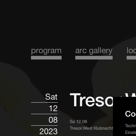
program
arc gallery
lo
Tresor.
Sat
12
Co
08
Sa 12.08
Techn
Tresor.West Klubnacht
2023
Einst