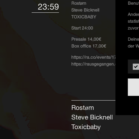
Benut
Rostøm
23:59
Steve Bicknell
Ander
TOXICBABY
stati
zuvor
Start 24:00
Deine
Presale 14,00€
der W
Box office 17,00€
https://ra.co/events/1745747
https://rausgegangen.de/events/t
Rostøm
Steve Bicknell
Toxicbaby