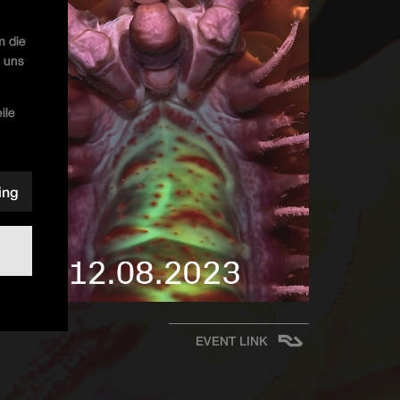
m die
u uns
ile
ing
EVENT LINK