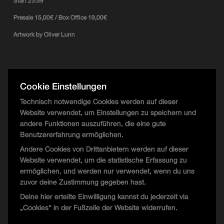
Start 23:59
Presale 15,00€ / Box Office 19,00€
Artwork by Oliver Lunn
T.W. Floor
Cookie Einstellungen
Anna Konda b2b Ramón Zappa
Technisch notwendige Cookies werden auf dieser
mojo
Website verwendet, um Einstellungen zu speichern und
andere Funktionen auszuführen, die eine gute
Slin
Benutzererfahrung ermöglichen.
Andere Cookies von Drittanbietern werden auf dieser
Website verwendet, um die statistische Erfassung zu
UFO Floor
ermöglichen, und werden nur verwendet, wenn du uns
zuvor deine Zustimmung gegeben hast.
supafrisch b2b Greyscale
Deine hier erteilte Einwilligung kannst du jederzeit via
„Cookies“ in der Fußzeile der Website widerrufen.