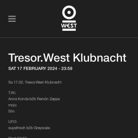
Tresor.West Klubnacht
SAT 17 FEBRUARY 2024 - 23:59
Sa 17.02. Tresor.West Klubnacht
T.W.:
Anna Konda b2b Ramón Zappa
mojo
Slin
UFO:
supafrisch b2b Greyscale