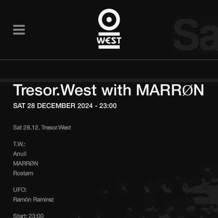
Tresor.West with MARRØN
SAT 28 DECEMBER 2024 - 23:00
Sat 28.12. Tresor.West
T.W.:
Anuli
MARRØN
Rostøm
UFO:
Ramón Ramirez
Start: 23:00