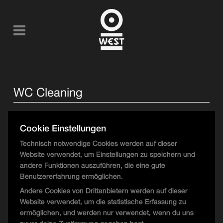
WC Cleaning
Aufgaben
Cookie Einstellungen
Reinigung und Pflege der WC-Anlagen während langer Events
Technisch notwendige Cookies werden auf dieser
(Nachteinsätze, bei unregelmäßigem Bedarf)
Website verwendet, um Einstellungen zu speichern und
Tagsüber nach Events (über den Sommer, 1x wöchentlich):
andere Funktionen auszuführen, die eine gute
gründliche Endreinigung der Toilettenbereiche und Nachfüllen
Benutzererfahrung ermöglichen.
aller WC-Artikel
Andere Cookies von Drittanbietern werden auf dieser
Entsorgung von Abfällen und Meldung von Schäden oder
Website verwendet, um die statistische Erfassung zu
Mängeln
ermöglichen, und werden nur verwendet, wenn du uns